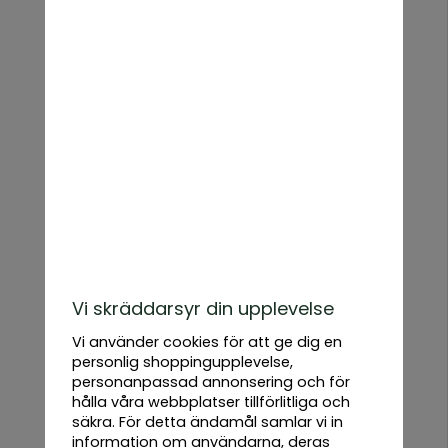
Aromatiska Örter 10-
Medelhavsörter 10-pack
pack
349 kr
349 kr
Vi skräddarsyr din upplevelse
Vi använder cookies för att ge dig en
personlig shoppingupplevelse,
personanpassad annonsering och för
hålla våra webbplatser tillförlitliga och
säkra. För detta ändamål samlar vi in
information om användarna, deras