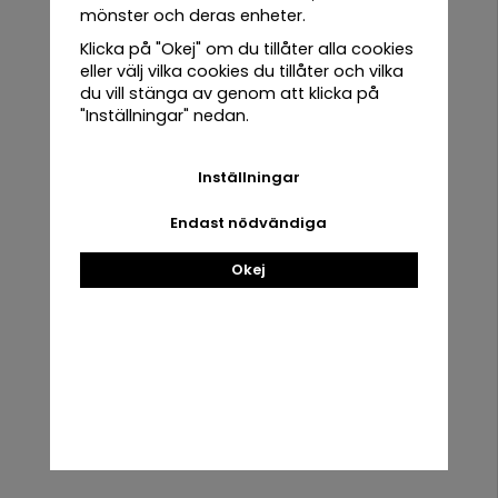
mönster och deras enheter.
Hälsogrönt 10-pack
Asiatiska Blad 10-pack
Klicka på "Okej" om du tillåter alla cookies
eller välj vilka cookies du tillåter och vilka
349 kr
349 kr
du vill stänga av genom att klicka på
"Inställningar" nedan.
Inställningar
Allt du behöver för att lyckas
Endast nödvändiga
Okej
Odla året runt
Färska skott oavsett säsong
Skörda på 5-7 dagar
Snabba resultat direkt från köksbänken