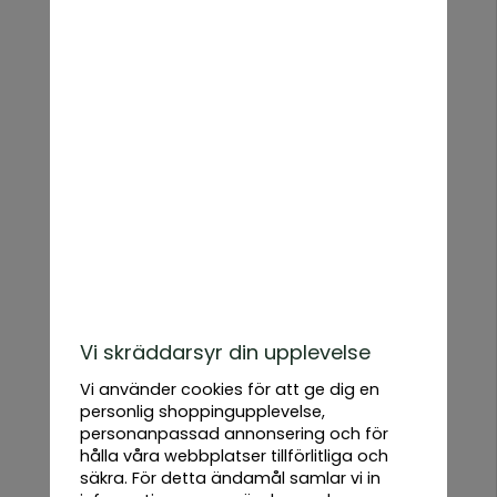
du är en nybörjare eller en erfaren trädgårdsmästare,
finns det ett trädgårdsredskap för varje uppgift. Vi
erbjuder ett brett utbud av spadar, rensverktyg,
sekatörer och trädgårdshandskar, samt andra
specialiserade verktyg för specifika behov som
jordbearbetning, plantering och beskärning.
Våra högkvalitativa trädgårdsredskap är designade för
att vara både hållbara och ergonomiska, vilket gör att
arbetet blir enklare och mer bekvämt. Med rätt redskap
får du bättre resultat och mer nöje av ditt
trädgårdsarbete.
Varför använda bra trädgårdsredskap?
Effektivitet och bekvämlighet – Rätt verktyg gör arbetet
snabbare och mindre ansträngande.
Vi skräddarsyr din upplevelse
Hållbarhet och lång livslängd – Våra redskap är
tillverkade för att hålla över tid och ge pålitlig prestanda.
Vi använder cookies för att ge dig en
Ergonomisk design – För att minska belastning på
personlig shoppingupplevelse,
händer och handleder under längre trädgårdsarbete.
personanpassad annonsering och för
Mångsidighet – Verktygen kan användas för en mängd
hålla våra webbplatser tillförlitliga och
trädgårdsuppgifter, från att rensa ogräs till att beskära
säkra. För detta ändamål samlar vi in
buskar.