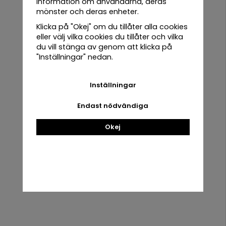
information om användarna, deras
Bättre resultat – Bra redskap ger bättre resultat och
mönster och deras enheter.
underlättar arbetsflödet i trädgården.
Klicka på "Okej" om du tillåter alla cookies
eller välj vilka cookies du tillåter och vilka
Populära trädgårdsredskap att använda
du vill stänga av genom att klicka på
Spadar och grep – För att bearbeta jorden och plantera
"Inställningar" nedan.
växter.
Sekatörer och beskärningsverktyg – För att beskära träd,
buskar och perenner.
Inställningar
Trädgårdshandskar – För skydd och komfort när du
Alla
arbetar i jorden.
Endast nödvändiga
produkter
Okej
Urban
Root
Grove
Allt du behöver för din odling
Låga priser
Snabb leverans
Black
Urban
Root
Grove